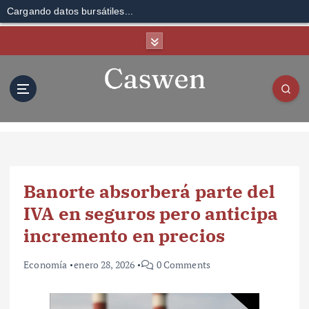
Cargando datos bursátiles...
S
k
i
p
t
o
c
o
n
t
Banorte absorberá parte del
e
n
IVA en seguros pero anticipa
t
incremento en precios
Economía
enero 28, 2026
0 Comments