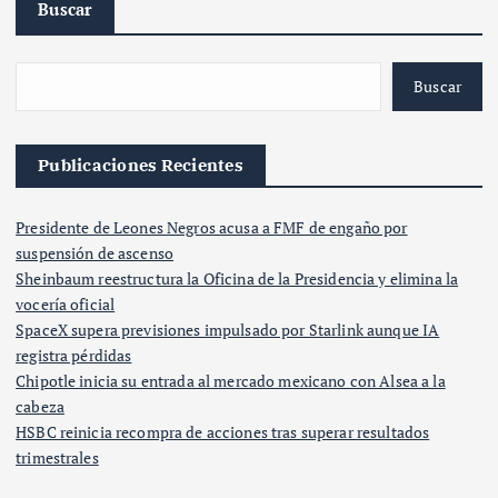
Buscar
Buscar
Publicaciones Recientes
Presidente de Leones Negros acusa a FMF de engaño por
suspensión de ascenso
Sheinbaum reestructura la Oficina de la Presidencia y elimina la
vocería oficial
SpaceX supera previsiones impulsado por Starlink aunque IA
registra pérdidas
Chipotle inicia su entrada al mercado mexicano con Alsea a la
cabeza
HSBC reinicia recompra de acciones tras superar resultados
trimestrales