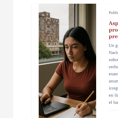
Polít
Asp
pro
pre
Un g
Naci
sobr
rech
exam
anun
irre
en l
el l