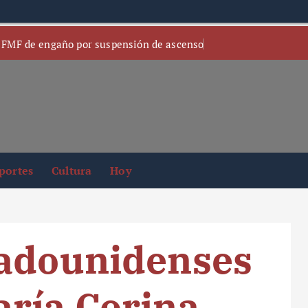
 FMF de engaño por suspensión de ascenso
portes
Cultura
Hoy
tadounidenses
ría Corina