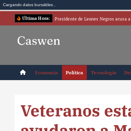
Cargando datos bursátiles...
S
Última Hora:
Presidente de Leones Negros acusa a
k
i
p
t
o
c
o
Economía
Política
Tecnología
De
n
t
e
n
Veteranos es
t
ayudaron a Ma