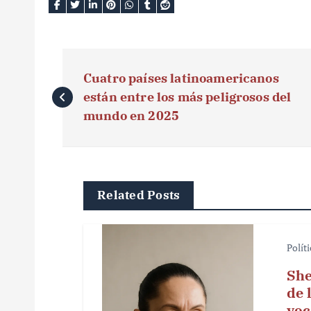
N
Cuatro países latinoamericanos
a
están entre los más peligrosos del
v
mundo en 2025
e
g
Related Posts
a
c
Polít
i
She
ó
de 
voc