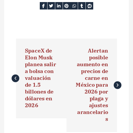
N
SpaceX de
Alertan
a
Elon Musk
posible
planea salir
aumento en
v
a bolsa con
precios de
e
valuación
carne en
de 1.5
México para
g
billones de
2026 por
dólares en
plaga y
a
2026
ajustes
arancelario
c
s
i