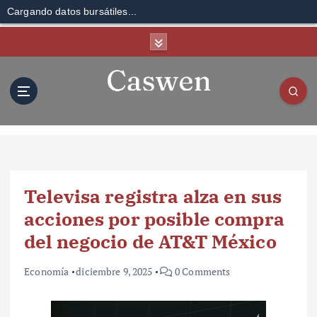
Cargando datos bursátiles...
S
k
i
p
t
o
c
o
n
t
Televisa registra alza en sus
e
n
acciones por posible compra
t
del negocio de AT&T México
Economía
diciembre 9, 2025
0 Comments