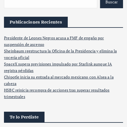
Buscar
Publicaciones Recientes
Presidente de Leones Negros acusa a FMF de engaño por
suspensión de ascenso
Sheinbaum reestructura la Oficina de la Presidencia y elimina la
vocería oficial
SpaceX supera previsiones impulsado por Starlink aunque IA
registra pérdidas
Chipotle inicia su entrada al mercado mexicano con Alsea a la
cabeza
HSBC reinicia recompra de acciones tras superar resultados
trimestrales
Te lo Perdiste