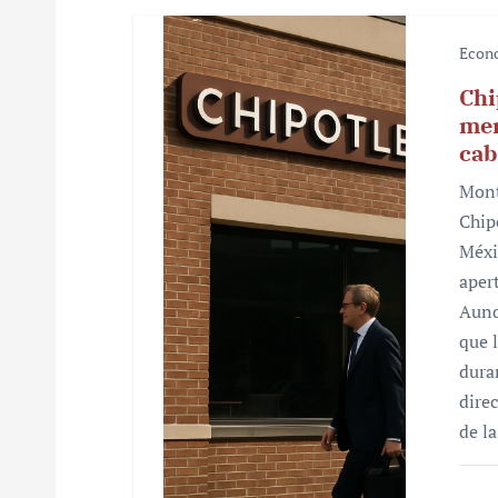
s
Econ
Chi
mer
cab
Mont
Chip
Méxi
aper
Aunq
que 
dura
dire
de l