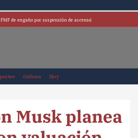
 FMF de engaño por suspensión de ascenso
portes
Cultura
Hoy
on Musk planea
con valuación