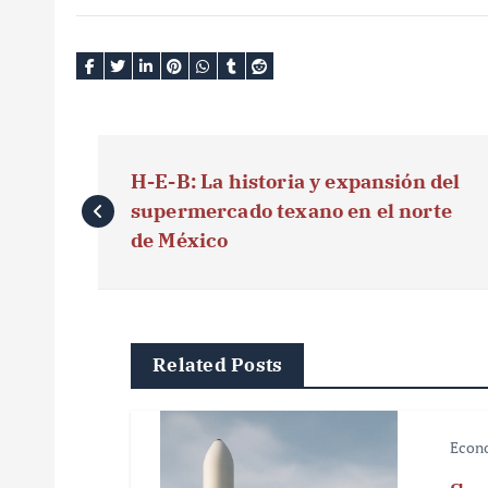
N
H-E-B: La historia y expansión del
a
supermercado texano en el norte
v
de México
e
g
Related Posts
a
c
Econ
i