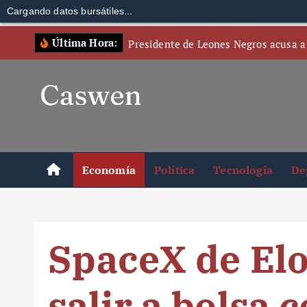
Cargando datos bursátiles...
S
Última Hora:
Presidente de Leones Negros acusa a
k
i
p
t
o
c
o
Economía
Política
Tecnología
De
n
t
e
n
SpaceX de El
t
salir a bolsa 