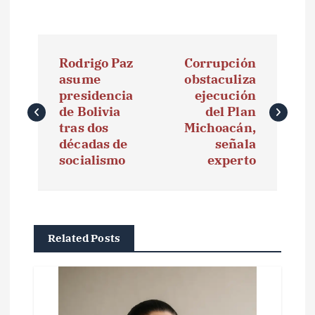
N
Rodrigo Paz
Corrupción
a
asume
obstaculiza
presidencia
ejecución
v
de Bolivia
del Plan
e
tras dos
Michoacán,
décadas de
señala
g
socialismo
experto
a
c
i
Related Posts
ó
n