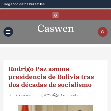
Cargando datos bursátiles...
S
k
i
p
t
o
c
o
n
t
Rodrigo Paz asume
e
n
presidencia de Bolivia tras
t
dos décadas de socialismo
Política
noviembre 8, 2025
0 Comments