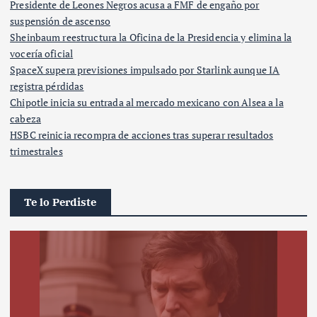
Presidente de Leones Negros acusa a FMF de engaño por
suspensión de ascenso
Sheinbaum reestructura la Oficina de la Presidencia y elimina la
vocería oficial
SpaceX supera previsiones impulsado por Starlink aunque IA
registra pérdidas
Chipotle inicia su entrada al mercado mexicano con Alsea a la
cabeza
HSBC reinicia recompra de acciones tras superar resultados
trimestrales
Te lo Perdiste