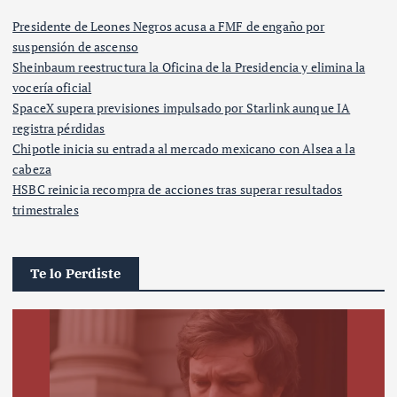
Presidente de Leones Negros acusa a FMF de engaño por
suspensión de ascenso
Sheinbaum reestructura la Oficina de la Presidencia y elimina la
vocería oficial
SpaceX supera previsiones impulsado por Starlink aunque IA
registra pérdidas
Chipotle inicia su entrada al mercado mexicano con Alsea a la
cabeza
HSBC reinicia recompra de acciones tras superar resultados
trimestrales
Te lo Perdiste