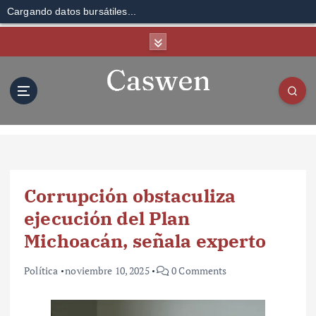
Cargando datos bursátiles...
S
k
i
p
t
o
c
o
n
t
Corrupción obstaculiza
e
n
ejecución del Plan
t
Michoacán, señala experto
Política
noviembre 10, 2025
0 Comments