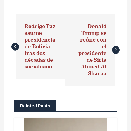
N
Rodrigo Paz
Donald
a
asume
Trump se
presidencia
reúne con
v
de Bolivia
el
e
tras dos
presidente
décadas de
de Siria
g
socialismo
Ahmed Al
Sharaa
a
c
i
Related Posts
ó
n