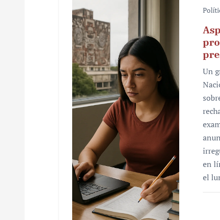
Polít
Asp
pro
pre
Un g
Naci
sobr
rech
exam
anun
irre
en l
el l