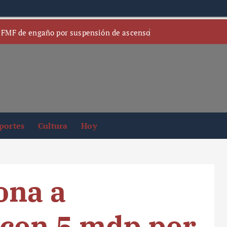
 FMF de engaño por suspensión de ascenso
portes
Cultura
Hoy
ona a
 con 5 mdp por