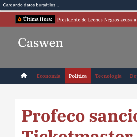
Cargando datos bursátiles...
S
Última Hora:
Presidente de Leones Negros acusa a
k
i
p
t
o
c
o
Economía
Política
Tecnología
De
n
t
e
n
Profeco sanci
t
Ticketmaster