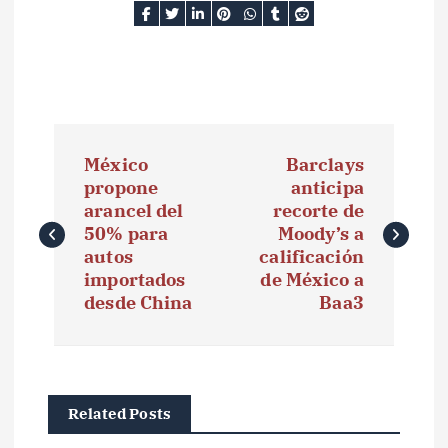
N
México
Barclays
a
propone
anticipa
arancel del
recorte de
v
50% para
Moody’s a
e
autos
calificación
importados
de México a
g
desde China
Baa3
a
c
i
Related Posts