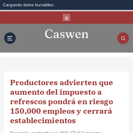
Cargando datos bursátiles...
S
k
i
p
t
o
c
o
n
t
Productores advierten que
e
n
aumento del impuesto a
t
refrescos pondrá en riesgo
150,000 empleos y cerrará
establecimientos
Economía
septiembre 11, 2025
0 Comments