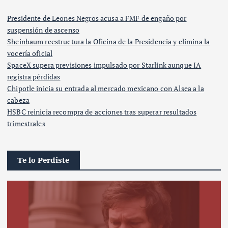
Presidente de Leones Negros acusa a FMF de engaño por
suspensión de ascenso
Sheinbaum reestructura la Oficina de la Presidencia y elimina la
vocería oficial
SpaceX supera previsiones impulsado por Starlink aunque IA
registra pérdidas
Chipotle inicia su entrada al mercado mexicano con Alsea a la
cabeza
HSBC reinicia recompra de acciones tras superar resultados
trimestrales
Te lo Perdiste