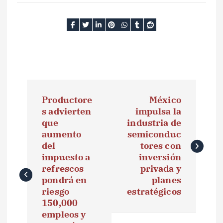
N
Productore
México
a
s advierten
impulsa la
que
industria de
v
aumento
semiconduc
e
del
tores con
impuesto a
inversión
g
refrescos
privada y
pondrá en
planes
a
riesgo
estratégicos
150,000
c
empleos y