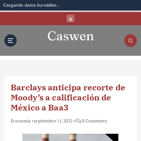
Cargando datos bursátiles...
S
k
i
p
t
o
c
o
n
t
Barclays anticipa recorte de
e
n
Moody’s a calificación de
t
México a Baa3
Economía
septiembre 11, 2025
0 Comments