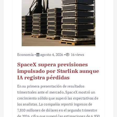
a
s
Economía
agosto 4, 2026
16 views
SpaceX supera previsiones
impulsado por Starlink aunque
IA registra pérdidas
En su primera presentación de resultados
trimestrales ante el mercado, SpaceX mostró un
crecimiento sólido que superó las expectativas de
los analistas. La compañía reportó ingresos de
7,810 millones de dólares en el segundo trimestre
de 2026, cifra que superó las estimaciones de 6,930