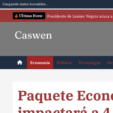
Cargando datos bursátiles...
S
Última Hora:
Presidente de Leones Negros acusa a
k
i
p
t
o
c
o
Economía
Política
Tecnología
De
n
t
e
n
Paquete Econ
t
impactará a 4