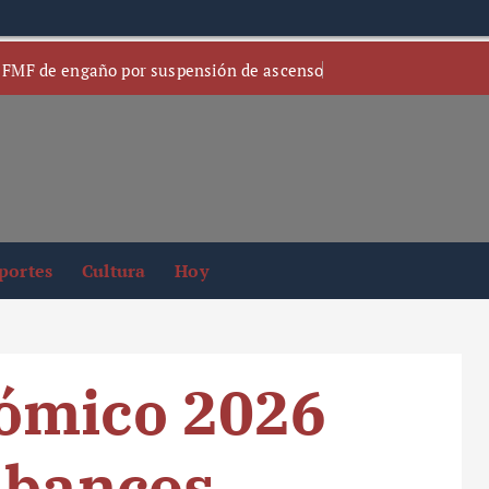
 FMF de engaño por suspensión de ascenso
portes
Cultura
Hoy
ómico 2026
 bancos