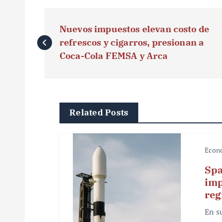
N
Nuevos impuestos elevan costo de
a
refrescos y cigarros, presionan a
v
Coca-Cola FEMSA y Arca
e
g
Related Posts
a
c
Econ
i
Spa
ó
imp
reg
n
En s
d