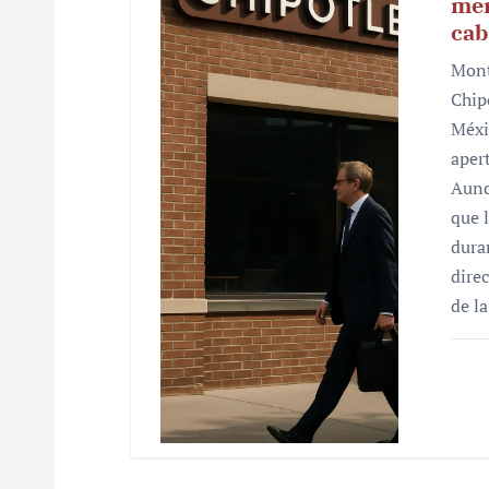
mer
cab
Mont
Chip
Méxi
aper
Aunq
que 
dura
dire
de l