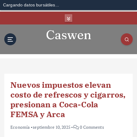
Cargando datos bursátiles...
S
k
i
p
t
o
c
o
n
t
Nuevos impuestos elevan
e
n
costo de refrescos y cigarros,
t
presionan a Coca-Cola
FEMSA y Arca
Economía
septiembre 10, 2025
0 Comments