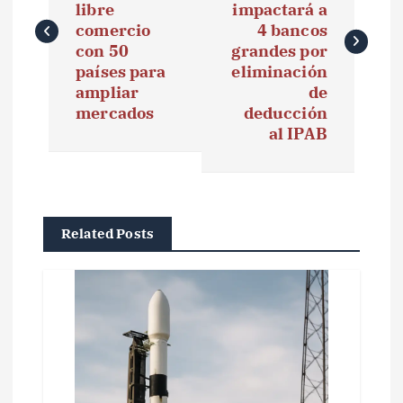
v
libre
impactará a
e
comercio
4 bancos
con 50
grandes por
g
países para
eliminación
ampliar
de
a
mercados
deducción
al IPAB
c
i
ó
Related Posts
n
d
e
e
n