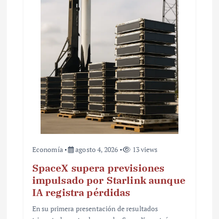
t
r
a
d
a
s
Economía
agosto 4, 2026
13 views
SpaceX supera previsiones
impulsado por Starlink aunque
IA registra pérdidas
En su primera presentación de resultados