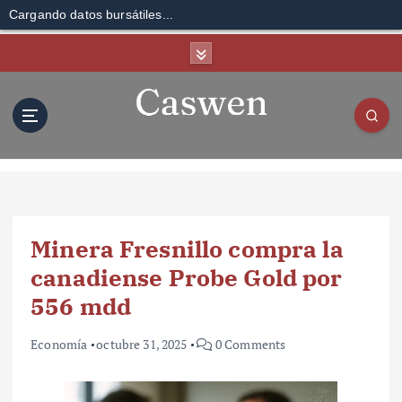
Cargando datos bursátiles...
S
k
i
p
t
o
c
o
n
t
Minera Fresnillo compra la
e
n
canadiense Probe Gold por
t
556 mdd
Economía
octubre 31, 2025
0 Comments