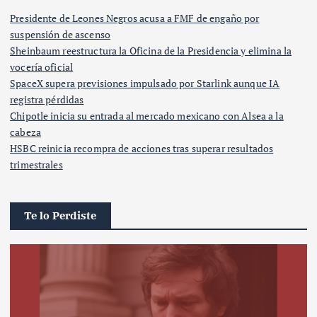
Presidente de Leones Negros acusa a FMF de engaño por
suspensión de ascenso
Sheinbaum reestructura la Oficina de la Presidencia y elimina la
vocería oficial
SpaceX supera previsiones impulsado por Starlink aunque IA
registra pérdidas
Chipotle inicia su entrada al mercado mexicano con Alsea a la
cabeza
HSBC reinicia recompra de acciones tras superar resultados
trimestrales
Te lo Perdiste