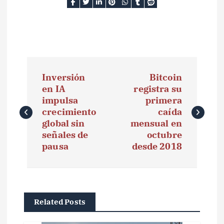
N
Inversión
Bitcoin
a
en IA
registra su
impulsa
primera
v
crecimiento
caída
e
global sin
mensual en
señales de
octubre
g
pausa
desde 2018
a
c
i
Related Posts