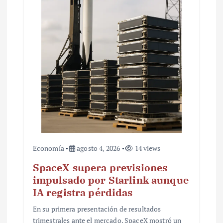
t
r
a
d
a
s
Economía
agosto 4, 2026
14 views
SpaceX supera previsiones
impulsado por Starlink aunque
IA registra pérdidas
En su primera presentación de resultados
trimestrales ante el mercado, SpaceX mostró un