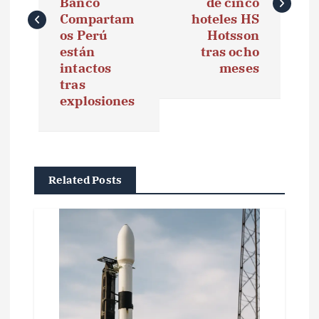
e
Banco
de cinco
Compartam
hoteles HS
g
os Perú
Hotsson
están
tras ocho
a
intactos
meses
tras
c
explosiones
i
ó
n
Related Posts
d
e
e
n