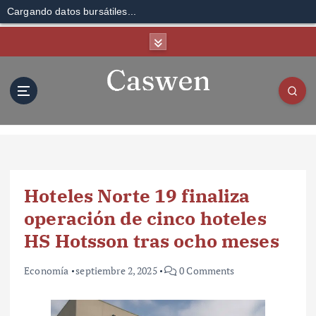
Cargando datos bursátiles...
S
k
i
p
t
o
c
o
n
t
Hoteles Norte 19 finaliza
e
n
operación de cinco hoteles
t
HS Hotsson tras ocho meses
Economía
septiembre 2, 2025
0 Comments