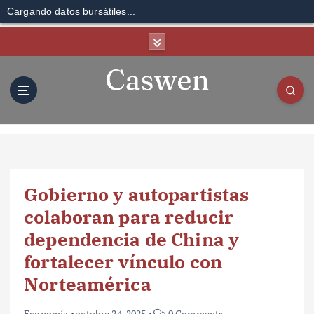
Cargando datos bursátiles...
S
k
i
p
t
o
c
o
n
t
Gobierno y autopartistas
e
n
colaboran para reducir
t
dependencia de China y
fortalecer vínculo con
Norteamérica
Economía
octubre 24, 2025
0 Comments