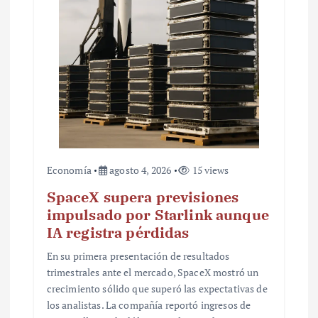
t
r
a
d
a
s
Economía
agosto 4, 2026
15 views
SpaceX supera previsiones
impulsado por Starlink aunque
IA registra pérdidas
En su primera presentación de resultados
trimestrales ante el mercado, SpaceX mostró un
crecimiento sólido que superó las expectativas de
los analistas. La compañía reportó ingresos de