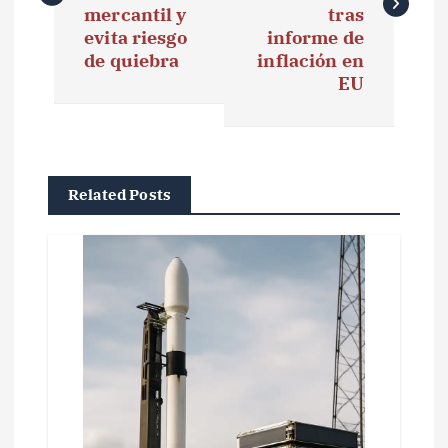
e
mercantil y
tras
evita riesgo
informe de
g
de quiebra
inflación en
EU
a
c
i
Related Posts
ó
n
d
e
e
n