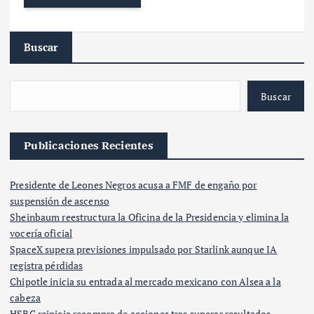
Buscar
Buscar
Publicaciones Recientes
Presidente de Leones Negros acusa a FMF de engaño por
suspensión de ascenso
Sheinbaum reestructura la Oficina de la Presidencia y elimina la
vocería oficial
SpaceX supera previsiones impulsado por Starlink aunque IA
registra pérdidas
Chipotle inicia su entrada al mercado mexicano con Alsea a la
cabeza
HSBC reinicia recompra de acciones tras superar resultados