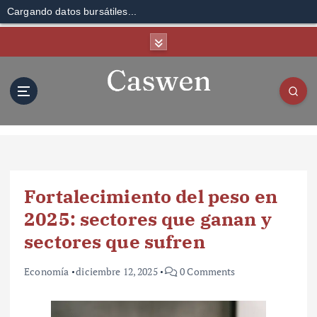
Cargando datos bursátiles...
S
k
i
p
t
o
c
o
n
t
Fortalecimiento del peso en
e
n
2025: sectores que ganan y
t
sectores que sufren
Economía
diciembre 12, 2025
0 Comments