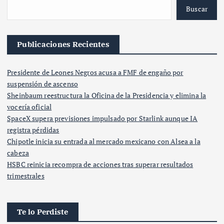
Buscar
Publicaciones Recientes
Presidente de Leones Negros acusa a FMF de engaño por
suspensión de ascenso
Sheinbaum reestructura la Oficina de la Presidencia y elimina la
vocería oficial
SpaceX supera previsiones impulsado por Starlink aunque IA
registra pérdidas
Chipotle inicia su entrada al mercado mexicano con Alsea a la
cabeza
HSBC reinicia recompra de acciones tras superar resultados
trimestrales
Te lo Perdiste