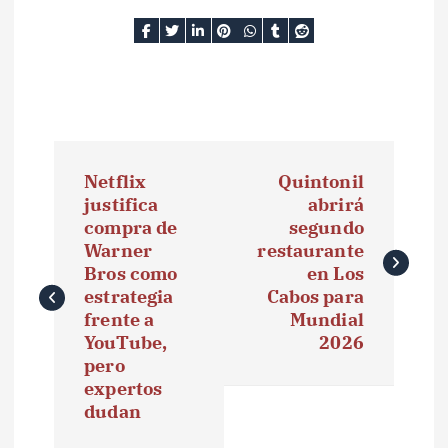
N
Netflix
Quintonil
a
justifica
abrirá
compra de
segundo
v
Warner
restaurante
e
Bros como
en Los
estrategia
Cabos para
g
frente a
Mundial
YouTube,
2026
a
pero
expertos
c
dudan
i