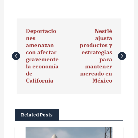
N
Deportacio
Nestlé
a
nes
ajusta
amenazan
productos y
v
con afectar
estrategias
e
gravemente
para
la economía
mantener
g
de
mercado en
California
México
a
c
i
Related Posts
ó
n