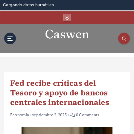
Cargando datos bursátiles...
S
k
i
p
t
o
c
o
n
t
Fed recibe críticas del
e
n
Tesoro y apoyo de bancos
t
centrales internacionales
Economía
septiembre 2, 2025
0 Comments