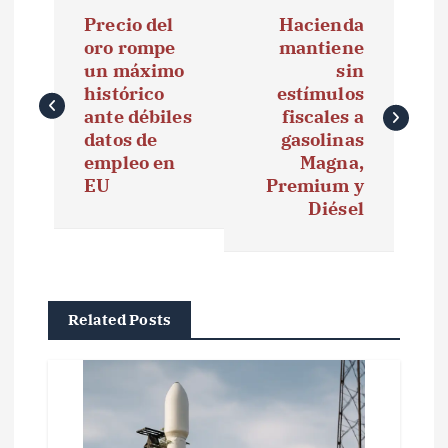
N
Precio del
Hacienda
a
oro rompe
mantiene
un máximo
sin
v
histórico
estímulos
e
ante débiles
fiscales a
datos de
gasolinas
g
empleo en
Magna,
EU
Premium y
a
Diésel
c
i
ó
Related Posts
n
d
e