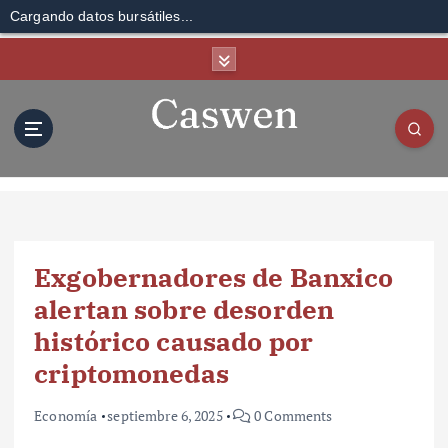
Cargando datos bursátiles...
S
k
i
p
t
o
c
o
n
t
Exgobernadores de Banxico
e
n
alertan sobre desorden
t
histórico causado por
criptomonedas
Economía
septiembre 6, 2025
0 Comments