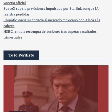
vocería oficial
SpaceX supera previsiones impulsado por Starlink aunque IA
registra pérdidas
Chipotle inicia su entrada al mercado mexicano con Alsea a la
cabeza
HSBC reinicia recompra de acciones tras superar resultados
trimestrales
Te lo Perdiste