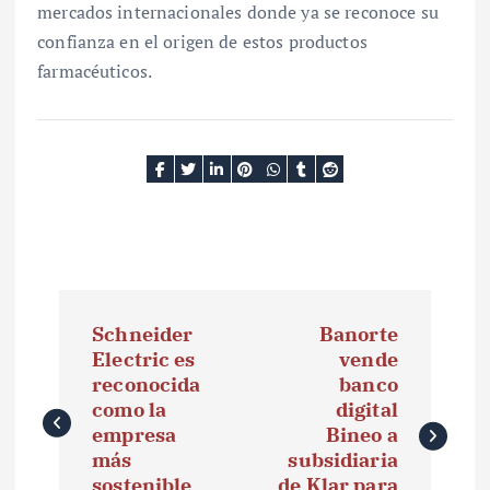
mercados internacionales donde ya se reconoce su
confianza en el origen de estos productos
farmacéuticos.
N
Schneider
Banorte
a
Electric es
vende
reconocida
banco
v
como la
digital
e
empresa
Bineo a
más
subsidiaria
g
sostenible
de Klar para