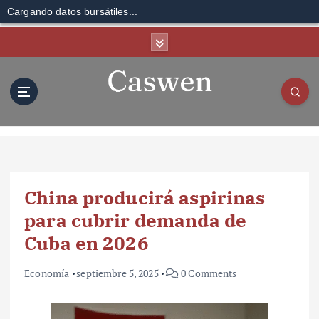
Cargando datos bursátiles...
S
k
i
p
t
o
c
o
n
t
China producirá aspirinas
e
n
para cubrir demanda de
t
Cuba en 2026
Economía
septiembre 5, 2025
0 Comments