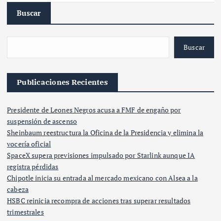
Buscar
Buscar
Publicaciones Recientes
Presidente de Leones Negros acusa a FMF de engaño por
suspensión de ascenso
Sheinbaum reestructura la Oficina de la Presidencia y elimina la
vocería oficial
SpaceX supera previsiones impulsado por Starlink aunque IA
registra pérdidas
Chipotle inicia su entrada al mercado mexicano con Alsea a la
cabeza
HSBC reinicia recompra de acciones tras superar resultados
trimestrales