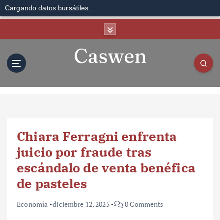
Cargando datos bursátiles...
S
k
i
p
t
o
c
o
n
t
Chiara Ferragni enfrenta
e
n
juicio por fraude tras
t
escándalo de venta benéfica
de pasteles
Economía
diciembre 12, 2025
0 Comments