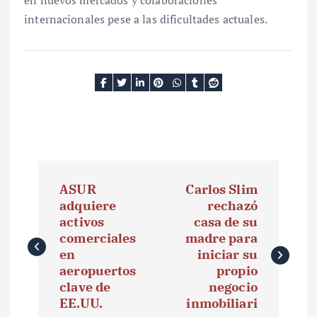
internacionales pese a las dificultades actuales.
N
ASUR
Carlos Slim
a
adquiere
rechazó
activos
casa de su
v
comerciales
madre para
e
en
iniciar su
aeropuertos
propio
g
clave de
negocio
EE.UU.
inmobiliari
a