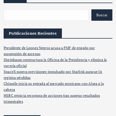
Buscar
Publicaciones Recientes
Presidente de Leones Negros acusa a FMF de engaño por
suspensión de ascenso
Sheinbaum reestructura la Oficina de la Presidencia y elimina la
vocería oficial
SpaceX supera previsiones impulsado por Starlink aunque IA
registra pérdidas
Chipotle inicia su entrada al mercado mexicano con Alsea a la
cabeza
HSBC reinicia recompra de acciones tras superar resultados
trimestrales