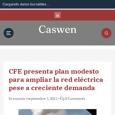
Cargando datos bursátiles...
S
k
i
p
t
o
c
o
n
t
CFE presenta plan modesto
e
n
para ampliar la red eléctrica
t
pese a creciente demanda
Economía
septiembre 3, 2025
0 Comments