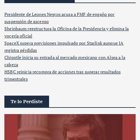
Presidente de Leones Negros acusa a FMF de engaño por
suspensión de ascenso
Sheinbaum reestructura la Oficina de la Presidencia y elimina la
vocería oficial
SpaceX supera previsiones impulsado por Starlink aunque IA
registra pérdidas
Chipotle inicia su entrada al mercado mexicano con Alsea a la
cabeza
HSBC reinicia recompra de acciones tras superar resultados
trimestrales
Te lo Perdiste