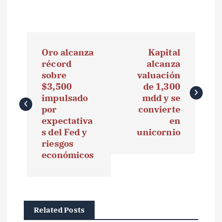
N
Oro alcanza
Kapital
a
récord
alcanza
sobre
valuación
v
$3,500
de 1,300
e
impulsado
mdd y se
por
convierte
g
expectativa
en
s del Fed y
unicornio
a
riesgos
económicos
c
i
ó
Related Posts
n