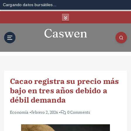
Cargando datos bursátiles...
S
k
i
p
t
o
c
o
n
t
Cacao registra su precio más
e
n
bajo en tres años debido a
t
débil demanda
Economía
febrero 2, 2026
0 Comments