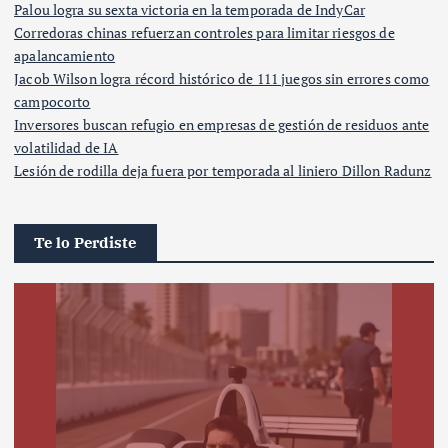
Palou logra su sexta victoria en la temporada de IndyCar
Corredoras chinas refuerzan controles para limitar riesgos de
apalancamiento
Jacob Wilson logra récord histórico de 111 juegos sin errores como
campocorto
Inversores buscan refugio en empresas de gestión de residuos ante
volatilidad de IA
Lesión de rodilla deja fuera por temporada al liniero Dillon Radunz
Te lo Perdiste