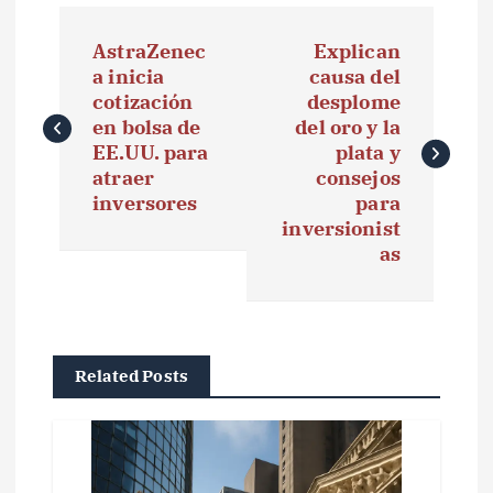
N
AstraZenec
Explican
a
a inicia
causa del
cotización
desplome
v
en bolsa de
del oro y la
e
EE.UU. para
plata y
atraer
consejos
g
inversores
para
inversionist
a
as
c
i
ó
Related Posts
n
d