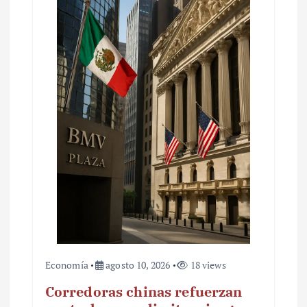
e
e
n
t
r
a
d
a
s
Economía
agosto 10, 2026
18 views
Corredoras chinas refuerzan