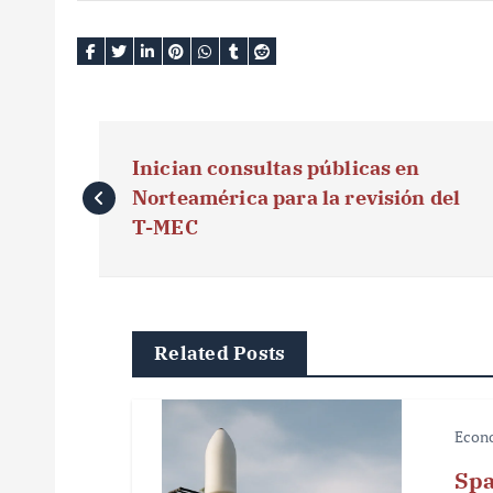
N
Inician consultas públicas en
a
Norteamérica para la revisión del
v
T-MEC
e
g
Related Posts
a
c
Econ
i
Spa