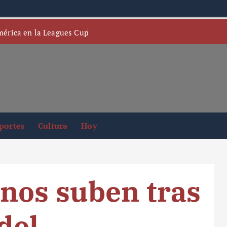
mérica en la Leagues Cup
portes
Cultura
Hoy
nos suben tras
del