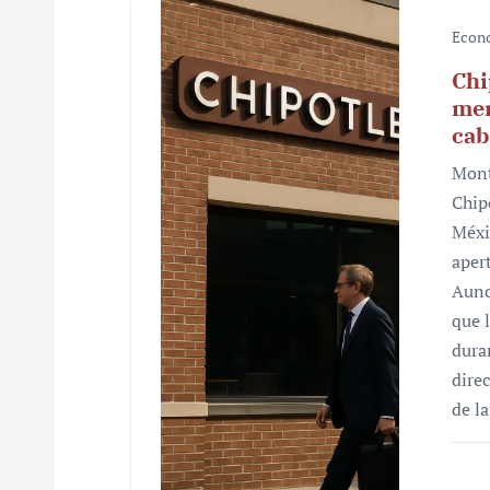
s
Econ
Chi
mer
cab
Mont
Chip
Méxi
aper
Aunq
que 
dura
dire
de l