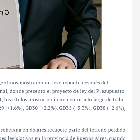
rgentinos mostraron un leve repunte después del
onal, donde presentó el proyecto de ley del Presupuesto
, los títulos mostraron incrementos a lo largo de toda
D29 (+1.6%), GD30 (+2.2%), GD35 (+3.3%), GD38 (+2.6%),
soberana en dólares recupere parte del terreno perdido
nes legislativas en la provincia de Buenos Aires, cuando