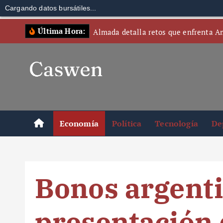
Cargando datos bursátiles...
S
Última Hora:
Almada detalla retos que enfrenta A
k
i
p
t
o
c
o
Economía
Política
Tecnología
De
n
t
e
n
Bonos argenti
t
presentación 