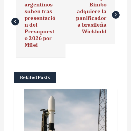
a
argentinos
Bimbo
suben tras
adquiere la
v
presentació
panificador
e
n del
a brasileña
Presupuest
Wickbold
g
o 2026 por
Milei
a
c
i
Related Posts
ó
n
d
e