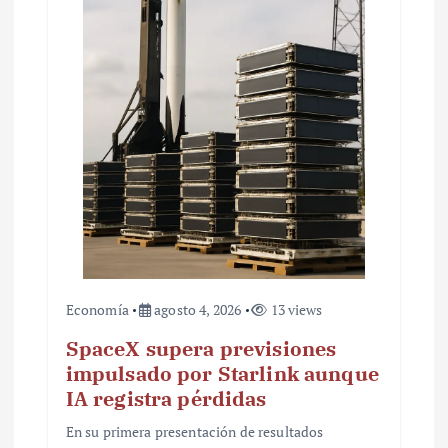
e
n
t
r
a
d
a
s
Economía
agosto 4, 2026
13 views
SpaceX supera previsiones
impulsado por Starlink aunque
IA registra pérdidas
En su primera presentación de resultados