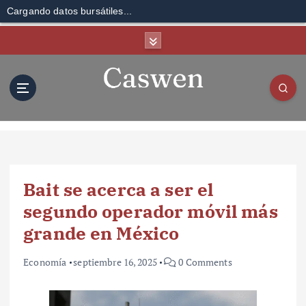
Cargando datos bursátiles...
S
k
i
p
t
o
c
o
n
t
Bait se acerca a ser el
e
n
segundo operador móvil más
t
grande en México
Economía
septiembre 16, 2025
0 Comments