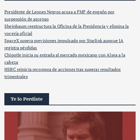
Presidente de Leones Negros acusa a FMF de engaño por
suspensión de ascenso
Sheinbaum reestructura la Oficina de la Presidencia y elimina la
vocería oficial
SpaceX supera previsiones impulsado por Starlink aunque IA
registra pérdidas
Chipotle inicia su entrada al mercado mexicano con Alsea a la
cabeza
HSBC reinicia recompra de acciones tras superar resultados
trimestrales
Te lo Perdiste