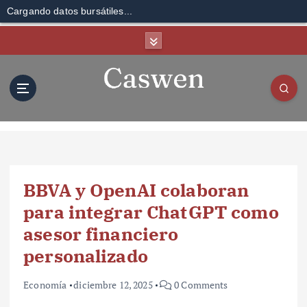
Cargando datos bursátiles...
S
k
i
p
t
o
c
o
n
t
BBVA y OpenAI colaboran
e
n
para integrar ChatGPT como
t
asesor financiero
personalizado
Economía
diciembre 12, 2025
0 Comments