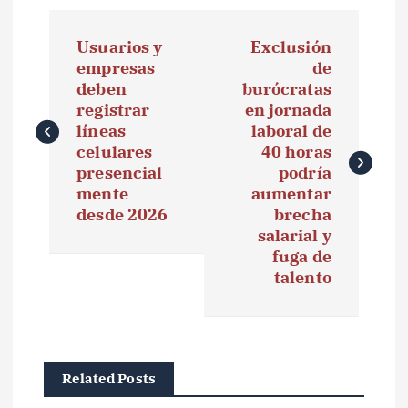
N
Usuarios y
Exclusión
a
empresas
de
deben
burócratas
v
registrar
en jornada
e
líneas
laboral de
celulares
40 horas
g
presencial
podría
mente
aumentar
a
desde 2026
brecha
salarial y
c
fuga de
i
talento
ó
n
Related Posts
d