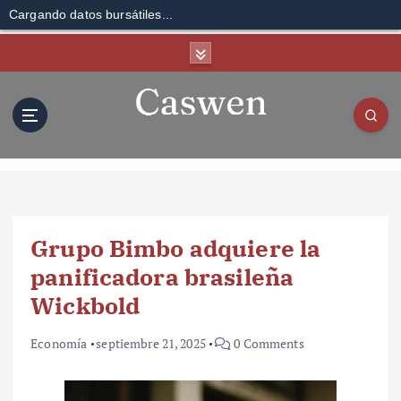
Cargando datos bursátiles...
S
k
i
p
t
o
c
o
n
t
Grupo Bimbo adquiere la
e
n
panificadora brasileña
t
Wickbold
Economía
septiembre 21, 2025
0 Comments