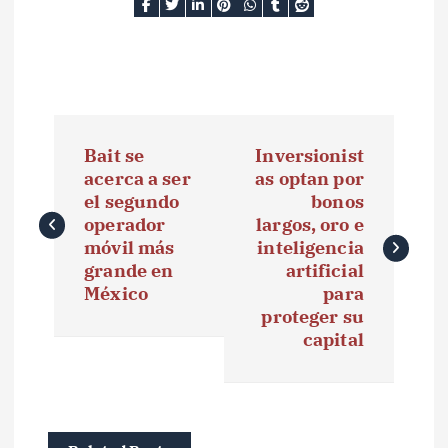
N
Bait se
Inversionist
a
acerca a ser
as optan por
el segundo
bonos
v
operador
largos, oro e
e
móvil más
inteligencia
grande en
artificial
g
México
para
proteger su
a
capital
c
i