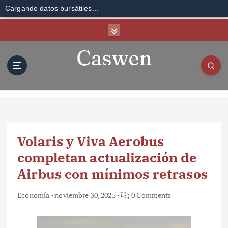
Cargando datos bursátiles...
S
k
i
p
t
o
c
o
n
t
Volaris y Viva Aerobus
e
n
completan actualización de
t
Airbus con mínimos retrasos
Economía
noviembre 30, 2025
0 Comments