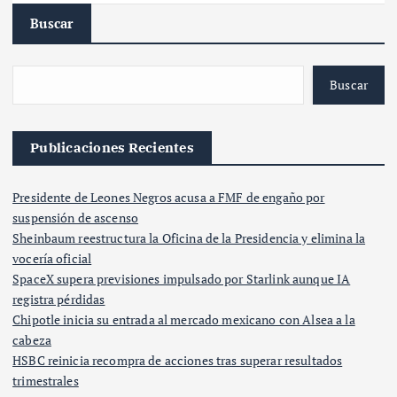
Buscar
Buscar
Publicaciones Recientes
Presidente de Leones Negros acusa a FMF de engaño por
suspensión de ascenso
Sheinbaum reestructura la Oficina de la Presidencia y elimina la
vocería oficial
SpaceX supera previsiones impulsado por Starlink aunque IA
registra pérdidas
Chipotle inicia su entrada al mercado mexicano con Alsea a la
cabeza
HSBC reinicia recompra de acciones tras superar resultados
trimestrales