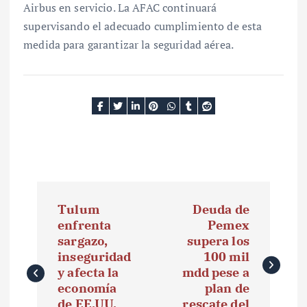
Airbus en servicio. La AFAC continuará
supervisando el adecuado cumplimiento de esta
medida para garantizar la seguridad aérea.
N
Tulum
Deuda de
a
enfrenta
Pemex
sargazo,
supera los
v
inseguridad
100 mil
e
y afecta la
mdd pese a
economía
plan de
g
de EE.UU.
rescate del