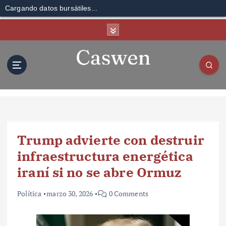
Cargando datos bursátiles...
S
k
i
p
t
o
c
o
n
t
Trump advierte con destruir
e
n
infraestructura energética
t
iraní si no se abre Ormuz
Política
marzo 30, 2026
0 Comments