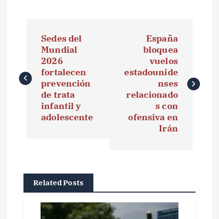
N
Sedes del
España
a
Mundial
bloquea
2026
vuelos
v
fortalecen
estadounide
e
prevención
nses
de trata
relacionado
g
infantil y
s con
adolescente
ofensiva en
a
Irán
c
i
ó
Related Posts
n