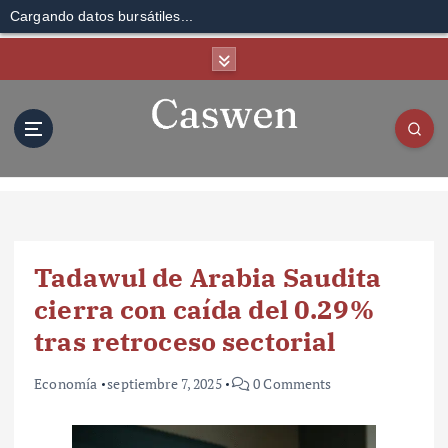
Cargando datos bursátiles...
S
k
i
p
t
o
c
o
n
t
Tadawul de Arabia Saudita
e
n
cierra con caída del 0.29%
t
tras retroceso sectorial
Economía
septiembre 7, 2025
0 Comments