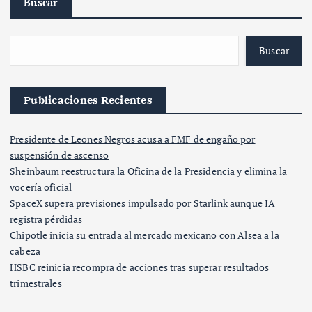
Buscar
Buscar
Publicaciones Recientes
Presidente de Leones Negros acusa a FMF de engaño por
suspensión de ascenso
Sheinbaum reestructura la Oficina de la Presidencia y elimina la
vocería oficial
SpaceX supera previsiones impulsado por Starlink aunque IA
registra pérdidas
Chipotle inicia su entrada al mercado mexicano con Alsea a la
cabeza
HSBC reinicia recompra de acciones tras superar resultados
trimestrales