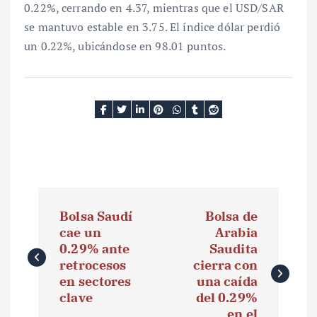
0.22%, cerrando en 4.37, mientras que el USD/SAR
se mantuvo estable en 3.75. El índice dólar perdió
un 0.22%, ubicándose en 98.01 puntos.
N
Bolsa Saudí
Bolsa de
a
cae un
Arabia
0.29% ante
Saudita
v
retrocesos
cierra con
e
en sectores
una caída
clave
del 0.29%
g
en el