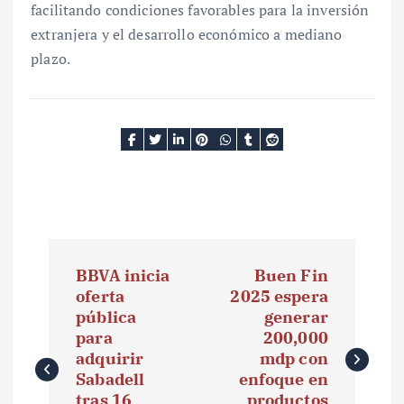
facilitando condiciones favorables para la inversión
extranjera y el desarrollo económico a mediano
plazo.
N
BBVA inicia
Buen Fin
a
oferta
2025 espera
pública
generar
v
para
200,000
e
adquirir
mdp con
Sabadell
enfoque en
g
tras 16
productos