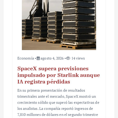
a
d
a
s
Economía
agosto 4, 2026
14 views
SpaceX supera previsiones
impulsado por Starlink aunque
IA registra pérdidas
En su primera presentación de resultados
trimestrales ante el mercado, SpaceX mostró un
crecimiento sólido que superó las expectativas de
los analistas. La compañía reportó ingresos de
7,810 millones de dólares en el segundo trimestre