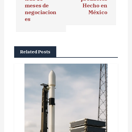
meses de
Hecho en
a
negociacion
México
es
c
i
ó
Related Posts
n
d
e
e
n
t
r