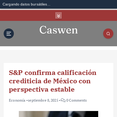
Cargando datos bursátiles...
S
k
i
p
t
o
c
o
n
t
S&P confirma calificación
e
n
crediticia de México con
t
perspectiva estable
Economía
septiembre 8, 2025
0 Comments