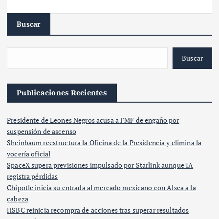
Buscar
Buscar
Publicaciones Recientes
Presidente de Leones Negros acusa a FMF de engaño por
suspensión de ascenso
Sheinbaum reestructura la Oficina de la Presidencia y elimina la
vocería oficial
SpaceX supera previsiones impulsado por Starlink aunque IA
registra pérdidas
Chipotle inicia su entrada al mercado mexicano con Alsea a la
cabeza
HSBC reinicia recompra de acciones tras superar resultados