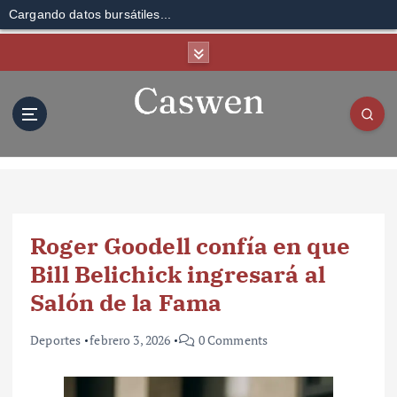
Cargando datos bursátiles...
S
k
i
p
t
o
c
o
n
t
Roger Goodell confía en que
e
n
Bill Belichick ingresará al
t
Salón de la Fama
Deportes
febrero 3, 2026
0 Comments