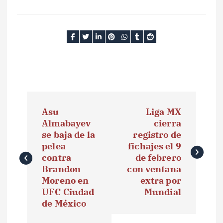
N
Asu
Liga MX
a
Almabayev
cierra
se baja de la
registro de
v
pelea
fichajes el 9
e
contra
de febrero
Brandon
con ventana
g
Moreno en
extra por
UFC Ciudad
Mundial
a
de México
c