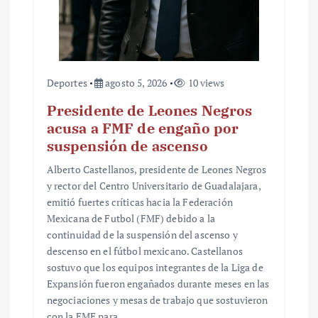
a
s
Deportes
agosto 5, 2026
10 views
Presidente de Leones Negros
acusa a FMF de engaño por
suspensión de ascenso
Alberto Castellanos, presidente de Leones Negros
y rector del Centro Universitario de Guadalajara,
emitió fuertes críticas hacia la Federación
Mexicana de Futbol (FMF) debido a la
continuidad de la suspensión del ascenso y
descenso en el fútbol mexicano. Castellanos
sostuvo que los equipos integrantes de la Liga de
Expansión fueron engañados durante meses en las
negociaciones y mesas de trabajo que sostuvieron
con la FMF para…