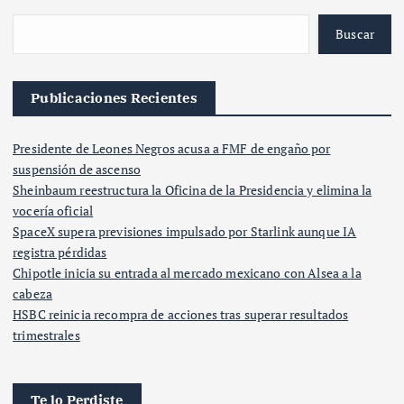
Buscar
Publicaciones Recientes
Presidente de Leones Negros acusa a FMF de engaño por
suspensión de ascenso
Sheinbaum reestructura la Oficina de la Presidencia y elimina la
vocería oficial
SpaceX supera previsiones impulsado por Starlink aunque IA
registra pérdidas
Chipotle inicia su entrada al mercado mexicano con Alsea a la
cabeza
HSBC reinicia recompra de acciones tras superar resultados
trimestrales
Te lo Perdiste