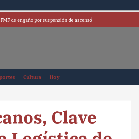
 FMF de engaño por suspensión de ascenso
portes
Cultura
Hoy
anos, Clave
a Logística de