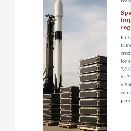
Econ
i
Spa
ó
imp
reg
n
En s
d
trim
e
crec
los 
e
7,81
n
de 2
6,93
t
comp
r
peri
a
d