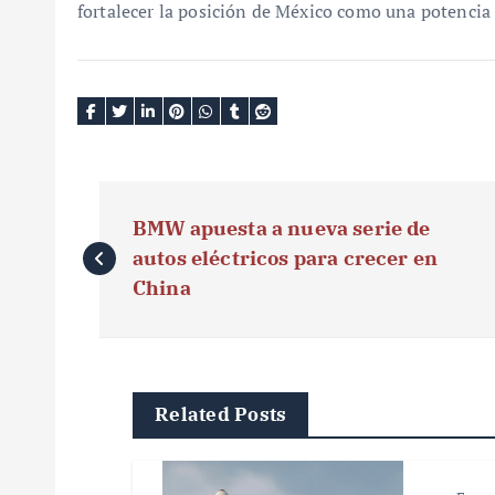
fortalecer la posición de México como una potencia i
N
BMW apuesta a nueva serie de
a
autos eléctricos para crecer en
v
China
e
g
Related Posts
a
c