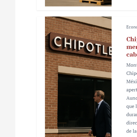
a
s
Econ
Chi
mer
cab
Mont
Chip
Méxi
aper
Aunq
que 
dura
dire
de l