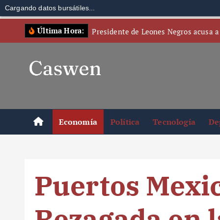
Cargando datos bursátiles...
S
Última Hora:
Presidente de Leones Negros acusa a
k
i
p
t
o
c
o
Economía
Política
Tecnología
De
n
t
e
n
Puertos Mexic
t
Rezagada en l