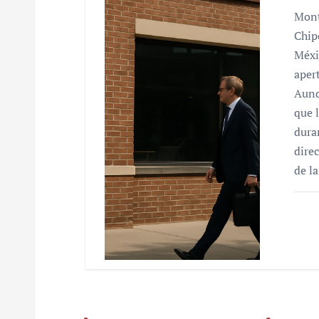
Mont
Chip
Méxi
aper
Aunq
que 
dura
dire
de l