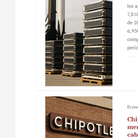
los 
e
7,81
n
de 2
6,93
t
comp
r
peri
a
d
a
s
Econ
Chi
mer
cab