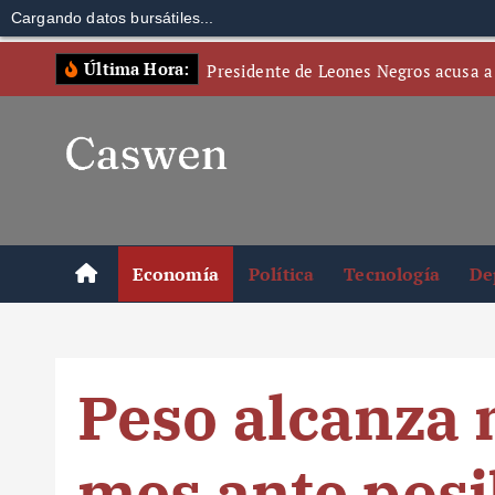
Cargando datos bursátiles...
S
Última Hora:
Presidente de Leones Negros acusa a
k
i
p
t
o
c
o
Economía
Política
Tecnología
De
n
t
e
n
Peso alcanza 
t
mes ante posi