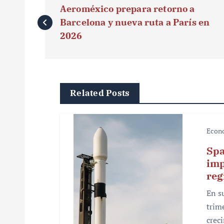
Aeroméxico prepara retorno a
a
Barcelona y nueva ruta a París en
v
2026
e
g
Related Posts
a
c
Econ
i
Spa
ó
imp
reg
n
En s
d
trim
e
crec