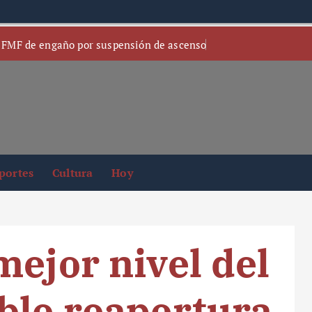
 FMF de engaño por suspensión de ascenso
portes
Cultura
Hoy
mejor nivel del
ble reapertura