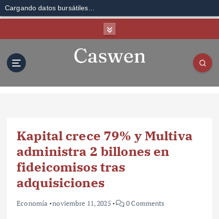
Cargando datos bursátiles...
S
k
i
p
t
o
c
o
n
t
Kapital crece 79% y Multiva
e
n
administra 2 billones en
t
fideicomisos tras
adquisiciones
Economía
noviembre 11, 2025
0 Comments