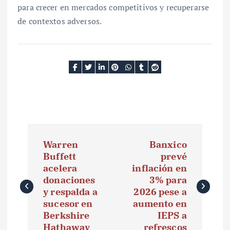
para crecer en mercados competitivos y recuperarse
de contextos adversos.
N
Warren
Banxico
a
Buffett
prevé
acelera
inflación en
v
donaciones
3% para
e
y respalda a
2026 pese a
sucesor en
aumento en
g
Berkshire
IEPS a
Hathaway
refrescos