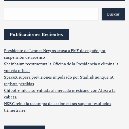
Buscar
Publicaciones Recientes
Presidente de Leones Negros acusa a FMF de engaño por
suspensión de ascenso
Sheinbaum reestructura la Oficina de la Presidencia y elimina la
vocería oficial
SpaceX supera previsiones impulsado por Starlink aunque IA
registra pérdidas
Chipotle inicia su entrada al mercado mexicano con Alsea a la
cabeza
HSBC reinicia recompra de acciones tras superar resultados
trimestrales