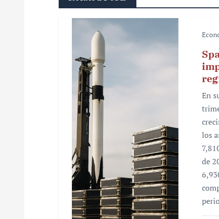
a
c
Econ
i
Spa
ó
imp
reg
n
En s
d
trim
e
crec
los 
e
7,81
n
de 2
6,93
t
comp
r
peri