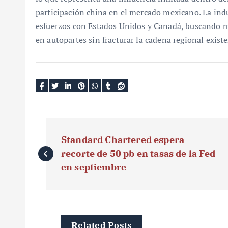
participación china en el mercado mexicano. La indu
esfuerzos con Estados Unidos y Canadá, buscando 
en autopartes sin fracturar la cadena regional existe
N
Standard Chartered espera
a
recorte de 50 pb en tasas de la Fed
v
en septiembre
e
g
Related Posts