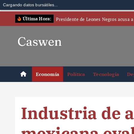
Cargando datos bursátiles...
S
Última Hora:
Presidente de Leones Negros acusa a
k
i
p
t
o
c
o
Economía
Política
Tecnología
De
n
t
e
n
Industria de 
t
mexicana eval