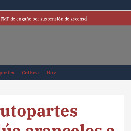
 FMF de engaño por suspensión de ascenso
portes
Cultura
Hoy
autopartes
úa aranceles a