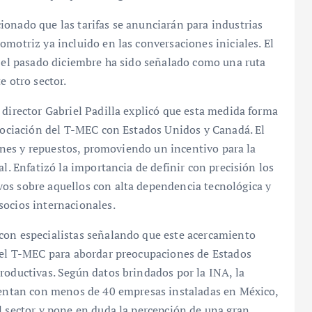
onado que las tarifas se anunciarán para industrias
omotriz ya incluido en las conversaciones iniciales. El
s el pasado diciembre ha sido señalado como una ruta
e otro sector.
 director Gabriel Padilla explicó que esta medida forma
egociación del T-MEC con Estados Unidos y Canadá. El
ciones y repuestos, promoviendo un incentivo para la
al. Enfatizó la importancia de definir con precisión los
os sobre aquellos con alta dependencia tecnológica y
socios internacionales.
con especialistas señalando que este acercamiento
 del T-MEC para abordar preocupaciones de Estados
roductivas. Según datos brindados por la INA, la
cuentan con menos de 40 empresas instaladas en México,
l sector y pone en duda la percepción de una gran