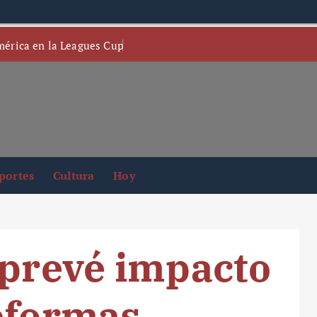
mérica en la Leagues Cup
portes
Cultura
Hoy
 prevé impacto
eformas