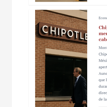
a
s
Econ
Chi
mer
cab
Mont
Chip
Méxi
aper
Aunq
que 
dura
dire
de l