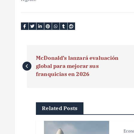
N
McDonald’s lanzará evaluación
a
global para mejorar sus
v
franquicias en 2026
e
g
Related Posts
a
c
Econ