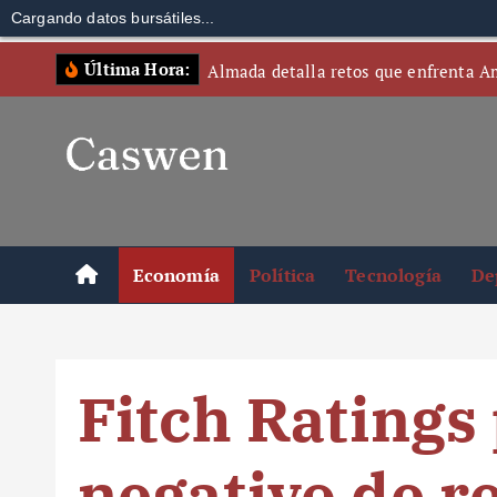
Cargando datos bursátiles...
S
Última Hora:
Almada detalla retos que enfrenta A
k
i
p
t
o
c
o
Economía
Política
Tecnología
De
n
t
e
n
Fitch Ratings
t
negativo de r