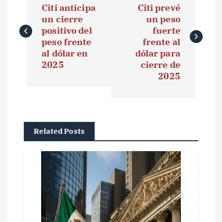
a
Citi anticipa
Citi prevé
un cierre
un peso
v
positivo del
fuerte
e
peso frente
frente al
al dólar en
dólar para
g
2025
cierre de
2025
a
c
i
Related Posts
ó
n
d
e