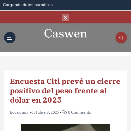
Cargando datos bursátiles...
S
k
i
p
t
o
c
o
n
t
Encuesta Citi prevé un cierre
e
n
positivo del peso frente al
t
dólar en 2025
Economía
octubre 8, 2025
0 Comments