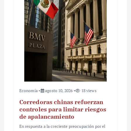
e
n
t
r
a
d
a
s
Economía
agosto 10, 2026
18 views
Corredoras chinas refuerzan
controles para limitar riesgos
de apalancamiento
En respuesta a la creciente preocupación por el