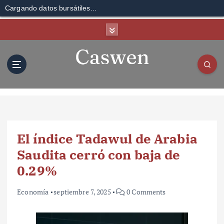
Cargando datos bursátiles...
S
k
i
p
t
o
c
o
n
t
El índice Tadawul de Arabia
e
n
Saudita cerró con baja de
t
0.29%
Economía
septiembre 7, 2025
0 Comments