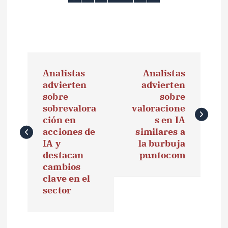
N
Analistas
Analistas
a
advierten
advierten
sobre
sobre
v
sobrevalora
valoracione
e
ción en
s en IA
acciones de
similares a
g
IA y
la burbuja
destacan
puntocom
a
cambios
clave en el
c
sector
i
ó