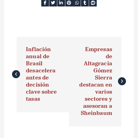
N
Inflación
Empresas
a
anual de
de
Brasil
Altagracia
v
desacelera
Gómez
e
antes de
Sierra
decisión
destacan en
g
clave sobre
varios
tasas
sectores y
a
asesoran a
Sheinbaum
c
i