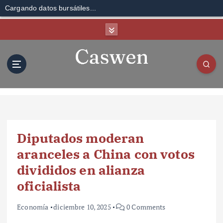
Cargando datos bursátiles...
S
k
i
p
t
o
c
o
n
t
Diputados moderan
e
n
aranceles a China con votos
t
divididos en alianza
oficialista
Economía
diciembre 10, 2025
0 Comments