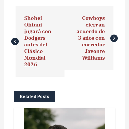
N
Shohei
Cowboys
a
Ohtani
cierran
jugará con
acuerdo de
v
Dodgers
3 años con
e
antes del
corredor
Clásico
Javonte
g
Mundial
Williams
2026
a
c
i
Related Posts
ó
n
d