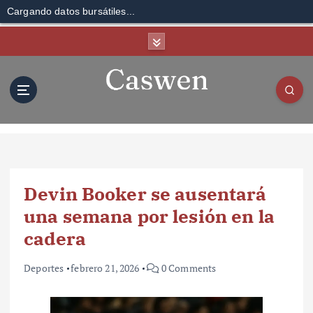
Cargando datos bursátiles...
S
k
i
p
t
o
c
o
n
t
Devin Booker se ausentará
e
n
una semana por lesión en la
t
cadera
Deportes
febrero 21, 2026
0 Comments