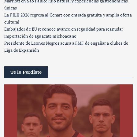
Marriott en São Paulo: lujo natural y experiencias gastronómicas
únicas
La FILIJ 2026 regresa al Cenart con entrada gratuita y amplia oferta
cultural
Embajador de EU reconoce avance en seguridad para reanudar
importación de aguacate michoacano
Presidente de Leones Negros acusa a FMF de engañar a clubes de
Liga de Expansión
Te lo Perdiste