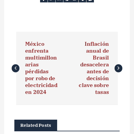
N
México
Inflación
a
enfrenta
anual de
multimillon
Brasil
v
arias
desacelera
e
pérdidas
antes de
por robo de
decisión
g
electricidad
clave sobre
en 2024
tasas
a
c
i
Related Posts
ó