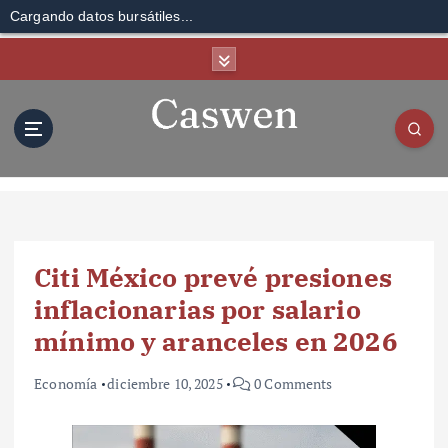
Cargando datos bursátiles...
S
k
i
p
t
o
c
o
n
t
Citi México prevé presiones
e
n
inflacionarias por salario
t
mínimo y aranceles en 2026
Economía
diciembre 10, 2025
0 Comments