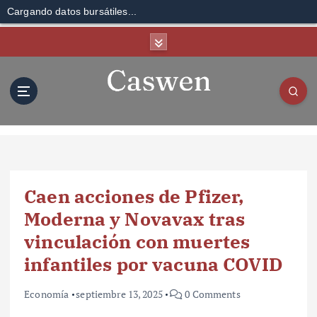
Cargando datos bursátiles...
S
k
i
p
t
o
c
o
n
t
Caen acciones de Pfizer,
e
n
Moderna y Novavax tras
t
vinculación con muertes
infantiles por vacuna COVID
Economía
septiembre 13, 2025
0 Comments