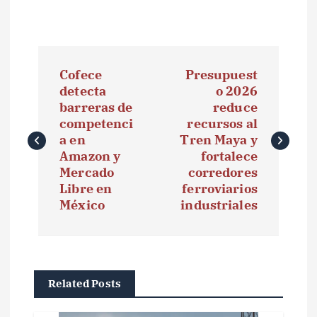
N
Cofece
Presupuest
a
detecta
o 2026
barreras de
reduce
v
competenci
recursos al
e
a en
Tren Maya y
Amazon y
fortalece
g
Mercado
corredores
Libre en
ferroviarios
a
México
industriales
c
i
ó
Related Posts
n