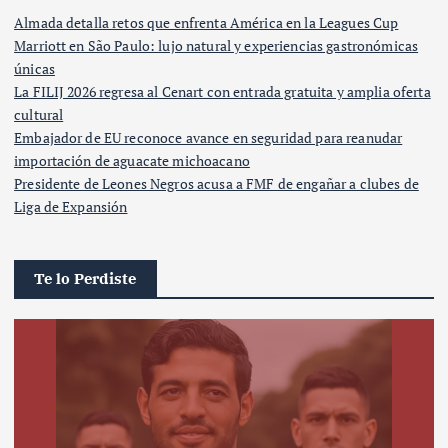
Almada detalla retos que enfrenta América en la Leagues Cup
Marriott en São Paulo: lujo natural y experiencias gastronómicas
únicas
La FILIJ 2026 regresa al Cenart con entrada gratuita y amplia oferta
cultural
Embajador de EU reconoce avance en seguridad para reanudar
importación de aguacate michoacano
Presidente de Leones Negros acusa a FMF de engañar a clubes de
Liga de Expansión
Te lo Perdiste