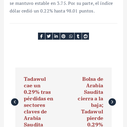
se mantuvo estable en 3.75. Por su parte, el índice
dólar cedió un 0.22% hasta 98.01 puntos.
N
Tadawul
Bolsa de
a
cae un
Arabia
0.29% tras
Saudita
v
pérdidas en
cierra a la
e
sectores
baja;
claves de
Tadawul
g
Arabia
pierde
Saudita
0.29%