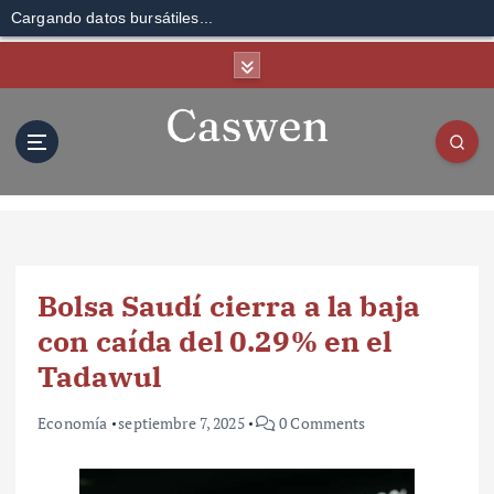
Cargando datos bursátiles...
S
k
i
p
t
o
c
o
n
t
Bolsa Saudí cierra a la baja
e
n
con caída del 0.29% en el
t
Tadawul
Economía
septiembre 7, 2025
0 Comments