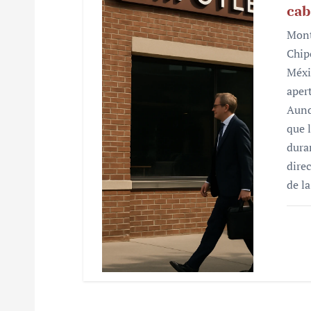
cab
Mont
Chip
Méxi
aper
Aunq
que 
dura
dire
de l