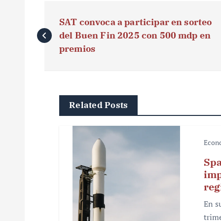
N
SAT convoca a participar en sorteo
a
del Buen Fin 2025 con 500 mdp en
v
premios
e
g
Related Posts
a
c
Econ
i
Spa
ó
imp
reg
n
En s
d
trim