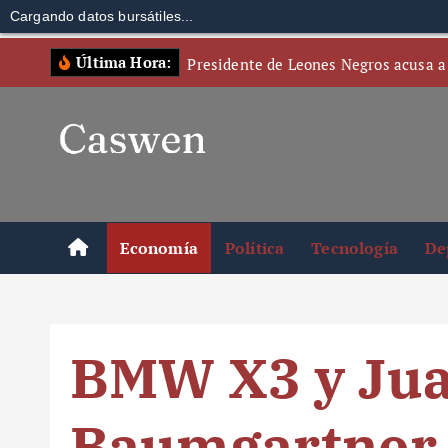
Cargando datos bursátiles...
S
Última Hora:
Presidente de Leones Negros acusa a
k
i
p
t
o
c
o
Economía
Política
Tecnología
De
n
t
e
n
BMW X3 y Jua
t
Baumgartner 