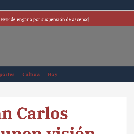
 FMF de engaño por suspensión de ascenso
portes
Cultura
Hoy
n Carlos
unen visión