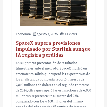
a
s
Economía
agosto 4, 2026
14 views
SpaceX supera previsiones
impulsado por Starlink aunque
IA registra pérdidas
En su primera presentación de resultados
trimestrales ante el mercado, SpaceX mostró un
crecimiento sólido que superó las expectativas de
los analistas. La compañía reportó ingresos de
7,810 millones de dólares en el segundo trimestre
de 2026, cifra que superó las estimaciones de 6,930
millones y representa un aumento del 92%
comparado con los 4,100 millones del mismo
periodo del año anterior. El servicio de internet…