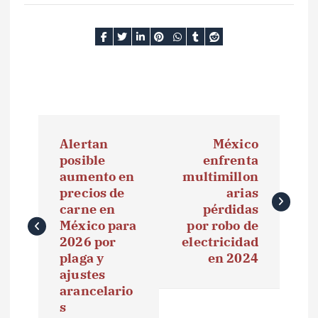
N
Alertan
México
a
posible
enfrenta
aumento en
multimillon
v
precios de
arias
e
carne en
pérdidas
México para
por robo de
g
2026 por
electricidad
plaga y
en 2024
a
ajustes
arancelario
c
s