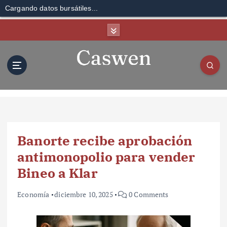
Cargando datos bursátiles...
S
k
i
p
t
o
c
o
n
t
Banorte recibe aprobación
e
n
antimonopolio para vender
t
Bineo a Klar
Economía
diciembre 10, 2025
0 Comments