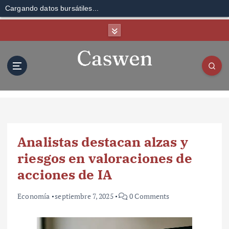
Cargando datos bursátiles...
S
k
i
p
t
o
c
o
n
t
Analistas destacan alzas y
e
n
riesgos en valoraciones de
t
acciones de IA
Economía
septiembre 7, 2025
0 Comments