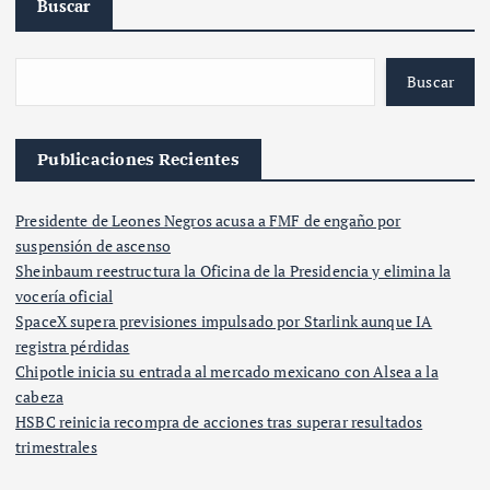
Buscar
Buscar
Publicaciones Recientes
Presidente de Leones Negros acusa a FMF de engaño por
suspensión de ascenso
Sheinbaum reestructura la Oficina de la Presidencia y elimina la
vocería oficial
SpaceX supera previsiones impulsado por Starlink aunque IA
registra pérdidas
Chipotle inicia su entrada al mercado mexicano con Alsea a la
cabeza
HSBC reinicia recompra de acciones tras superar resultados
trimestrales