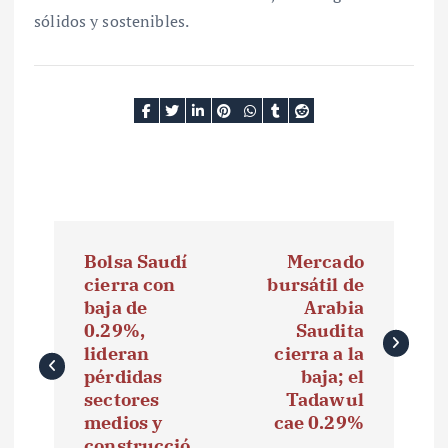
sólidos y sostenibles.
N
Bolsa Saudí
Mercado
a
cierra con
bursátil de
baja de
Arabia
v
0.29%,
Saudita
e
lideran
cierra a la
pérdidas
baja; el
g
sectores
Tadawul
medios y
cae 0.29%
a
construcció