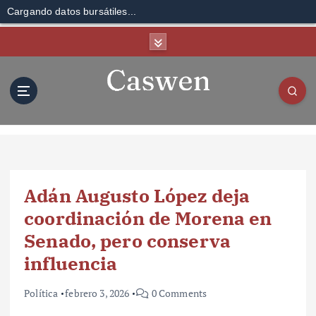
Cargando datos bursátiles...
S
k
i
p
t
o
c
o
n
t
Adán Augusto López deja
e
n
coordinación de Morena en
t
Senado, pero conserva
influencia
Política
febrero 3, 2026
0 Comments