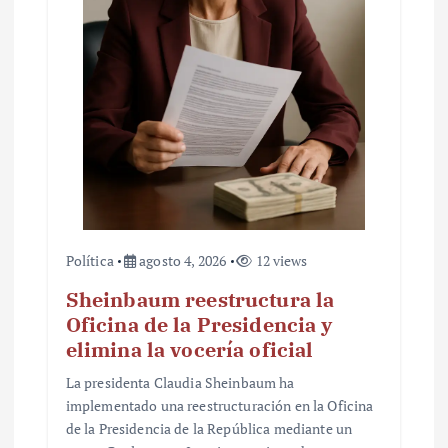
t
r
a
d
a
s
Política
agosto 4, 2026
12 views
Sheinbaum reestructura la
Oficina de la Presidencia y
elimina la vocería oficial
La presidenta Claudia Sheinbaum ha
implementado una reestructuración en la Oficina
de la Presidencia de la República mediante un