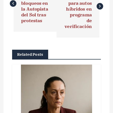
v
bloqueos en
para autos
e
la Autopista
híbridos en
del Sol tras
programa
g
protestas
de
verificación
a
c
i
Related Posts
ó
n
d
e
e
n