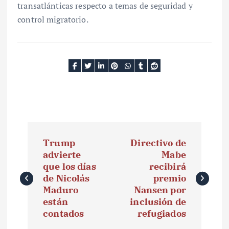
transatlánticas respecto a temas de seguridad y
control migratorio.
N
Trump
Directivo de
a
advierte
Mabe
que los días
recibirá
v
de Nicolás
premio
e
Maduro
Nansen por
están
inclusión de
g
contados
refugiados