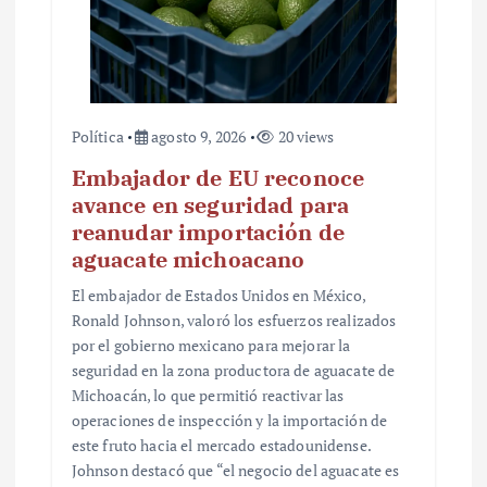
a
d
a
s
Política
agosto 9, 2026
20 views
Embajador de EU reconoce
avance en seguridad para
reanudar importación de
aguacate michoacano
El embajador de Estados Unidos en México,
Ronald Johnson, valoró los esfuerzos realizados
por el gobierno mexicano para mejorar la
seguridad en la zona productora de aguacate de
Michoacán, lo que permitió reactivar las
operaciones de inspección y la importación de
este fruto hacia el mercado estadounidense.
Johnson destacó que “el negocio del aguacate es