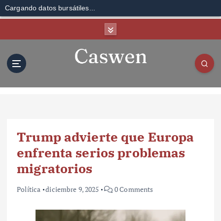
Cargando datos bursátiles...
S
k
i
p
t
o
c
o
n
t
Trump advierte que Europa
e
n
enfrenta serios problemas
t
migratorios
Política
diciembre 9, 2025
0 Comments