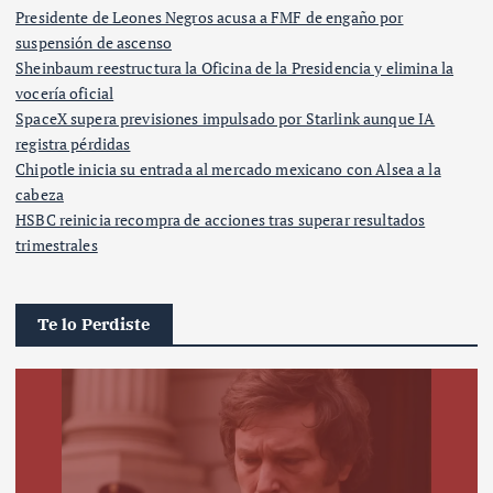
Presidente de Leones Negros acusa a FMF de engaño por
suspensión de ascenso
Sheinbaum reestructura la Oficina de la Presidencia y elimina la
vocería oficial
SpaceX supera previsiones impulsado por Starlink aunque IA
registra pérdidas
Chipotle inicia su entrada al mercado mexicano con Alsea a la
cabeza
HSBC reinicia recompra de acciones tras superar resultados
trimestrales
Te lo Perdiste