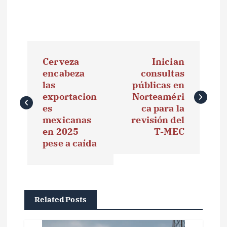
N
Cerveza
Inician
a
encabeza
consultas
las
públicas en
v
exportacion
Norteaméri
e
es
ca para la
mexicanas
revisión del
g
en 2025
T-MEC
pese a caída
a
c
i
Related Posts
ó