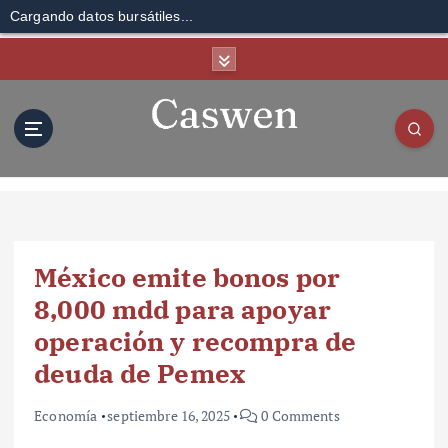
Cargando datos bursátiles...
S
k
i
p
t
o
c
o
n
t
México emite bonos por
e
n
8,000 mdd para apoyar
t
operación y recompra de
deuda de Pemex
Economía
septiembre 16, 2025
0 Comments