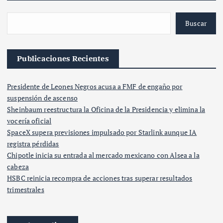
Buscar
Publicaciones Recientes
Presidente de Leones Negros acusa a FMF de engaño por
suspensión de ascenso
Sheinbaum reestructura la Oficina de la Presidencia y elimina la
vocería oficial
SpaceX supera previsiones impulsado por Starlink aunque IA
registra pérdidas
Chipotle inicia su entrada al mercado mexicano con Alsea a la
cabeza
HSBC reinicia recompra de acciones tras superar resultados
trimestrales