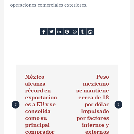
operaciones comerciales exteriores.
N
México
Peso
a
alcanza
mexicano
récord en
se mantiene
v
exportacion
cerca de 18
e
es a EU y se
por dólar
consolida
impulsado
g
como su
por factores
principal
internos y
a
comprador
externos