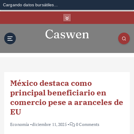
Cargando datos bursátiles...
S
k
i
p
t
o
c
o
n
t
México destaca como
e
n
principal beneficiario en
t
comercio pese a aranceles de
EU
Economía
diciembre 11, 2025
0 Comments