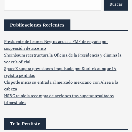
Buscar
Publicaciones Recientes
Presidente de Leones Negros acusa a FMF de engaño por
suspensión de ascenso
Sheinbaum reestructura la Oficina de la Presidencia y elimina la
vocería oficial
SpaceX supera previsiones impulsado por Starlink aunque IA
registra pérdidas
Chipotle inicia su entrada al mercado mexicano con Alsea a la
cabeza
HSBC reinicia recompra de acciones tras superar resultados
trimestrales
Te lo Perdiste