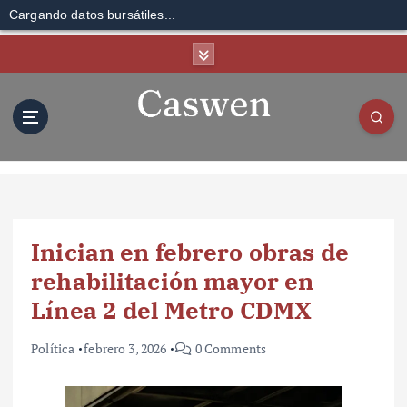
Cargando datos bursátiles...
S
k
i
p
t
o
c
o
n
t
Inician en febrero obras de
e
n
rehabilitación mayor en
t
Línea 2 del Metro CDMX
Política
febrero 3, 2026
0 Comments