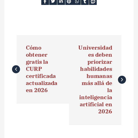
N
Cómo
Universidad
a
obtener
es deben
gratis la
priorizar
v
CURP
habilidades
e
certificada
humanas
actualizada
más allá de
g
en 2026
la
inteligencia
a
artificial en
2026
c
i